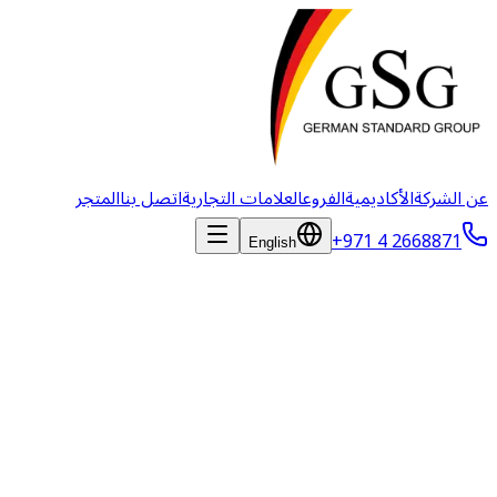
عن الشركة
الأكاديمية
الفروع
العلامات التجارية
اتصل بنا
المتجر
+971 4 2668871
English
عن German Standard Group
قصتنا في النمو والابتكار والالتزام بالتميز البيطري منذ 2009.
رحلتنا